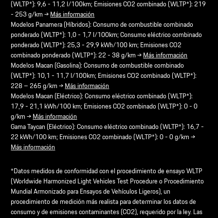
(WLTP*): 9,6 - 11,2 l/100km; Emisiones CO2 combinado (WLTP*): 219
- 253 g/km →
Más información
Modelos Panamera (Híbridos): Consumo de combustible combinado
ponderado (WLTP*): 1,0 - 1,7 l/100km; Consumo eléctrico combinado
ponderado (WLTP*): 25,3 - 29,9 kWh/100 km; Emisiones CO2
combinado ponderado (WLTP*): 22 - 38 g/km →
Más información
Modelos Macan (Gasolina): Consumo de combustible combinado
(WLTP*): 10,1 - 11,7 l/100km; Emisiones CO2 combinado (WLTP*):
228 – 265 g/km →
Más información
Modelos Macan (Eléctrico): Consumo eléctrico combinado (WLTP*):
17,9 - 21,1 kWh/100 km; Emisiones CO2 combinado (WLTP*): 0 - 0
g/km →
Más información
Gama Taycan (Eléctrico): Consumo eléctrico combinado (WLTP*): 16,7 -
22 kWh/100 km; Emisiones CO2 combinado (WLTP*): 0 - 0 g/km →
Más información
*Datos medidos de conformidad con el procedimiento de ensayo WLTP
(Worldwide Harmonized Light Vehicles Test Procedure o Procedimiento
Mundial Armonizado para Ensayos de Vehículos Ligeros), un
procedimiento de medición más realista para determinar los datos de
consumo y de emisiones contaminantes (CO2), requerido por la ley. Las