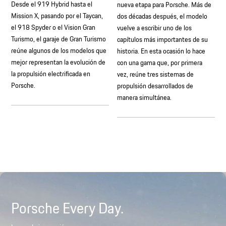
Desde el 919 Hybrid hasta el
nueva etapa para Porsche. Más de
Mission X, pasando por el Taycan,
dos décadas después, el modelo
el 918 Spyder o el Vision Gran
vuelve a escribir uno de los
Turismo, el garaje de Gran Turismo
capítulos más importantes de su
reúne algunos de los modelos que
historia. En esta ocasión lo hace
mejor representan la evolución de
con una gama que, por primera
la propulsión electrificada en
vez, reúne tres sistemas de
Porsche.
propulsión desarrollados de
manera simultánea.
Porsche Every Day.
Porsche Every Day.
Porsche Every Day.
Porsche Every Day.
Porsche Every Day.
Porsche Every Day
Porsche Every Day.