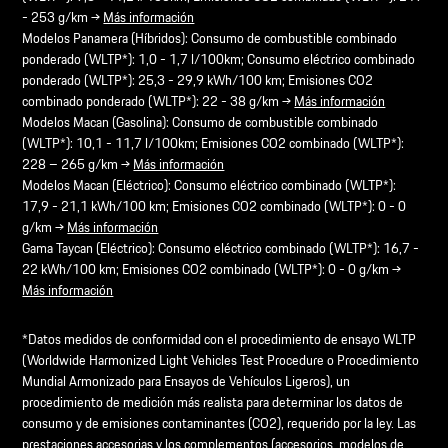
- 253 g/km →
Más información
Modelos Panamera (Híbridos): Consumo de combustible combinado
ponderado (WLTP*): 1,0 - 1,7 l/100km; Consumo eléctrico combinado
ponderado (WLTP*): 25,3 - 29,9 kWh/100 km; Emisiones CO2
combinado ponderado (WLTP*): 22 - 38 g/km →
Más información
Modelos Macan (Gasolina): Consumo de combustible combinado
(WLTP*): 10,1 - 11,7 l/100km; Emisiones CO2 combinado (WLTP*):
228 – 265 g/km →
Más información
Modelos Macan (Eléctrico): Consumo eléctrico combinado (WLTP*):
17,9 - 21,1 kWh/100 km; Emisiones CO2 combinado (WLTP*): 0 - 0
g/km →
Más información
Gama Taycan (Eléctrico): Consumo eléctrico combinado (WLTP*): 16,7 -
22 kWh/100 km; Emisiones CO2 combinado (WLTP*): 0 - 0 g/km →
Más información
*Datos medidos de conformidad con el procedimiento de ensayo WLTP
(Worldwide Harmonized Light Vehicles Test Procedure o Procedimiento
Mundial Armonizado para Ensayos de Vehículos Ligeros), un
procedimiento de medición más realista para determinar los datos de
consumo y de emisiones contaminantes (CO2), requerido por la ley. Las
prestaciones accesorias y los complementos (accesorios, modelos de