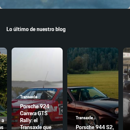
Lo último de nuestro blog
Transaxle
Porsche 924
Carrera GTS
Transaxle
 a
Rally: el
ás
Transaxle que
Porsche 944 S2,