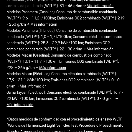
combinado ponderado (WLTP*): 31 - 46 g/km →
Más información
Modelos Panamera (Gasolina): Consumo de combustible combinado
(WLTP*): 9,6 - 11,2 l/100km; Emisiones CO2 combinado (WLTP*): 219
- 253 g/km →
Más información
Modelos Panamera (Híbridos): Consumo de combustible combinado
ponderado (WLTP*): 1,0 - 1,7 l/100km; Consumo eléctrico combinado
ponderado (WLTP*): 25,3 - 29,9 kWh/100 km; Emisiones CO2
combinado ponderado (WLTP*): 22 - 38 g/km →
Más información
Modelos Macan (Gasolina): Consumo de combustible combinado
(WLTP*): 10,1 - 11,7 l/100km; Emisiones CO2 combinado (WLTP*):
228 – 265 g/km →
Más información
Modelos Macan (Eléctrico): Consumo eléctrico combinado (WLTP*):
17,9 - 21,1 kWh/100 km; Emisiones CO2 combinado (WLTP*): 0 - 0
g/km →
Más información
Gama Taycan (Eléctrico): Consumo eléctrico combinado (WLTP*): 16,7 -
22 kWh/100 km; Emisiones CO2 combinado (WLTP*): 0 - 0 g/km →
Más información
*Datos medidos de conformidad con el procedimiento de ensayo WLTP
(Worldwide Harmonized Light Vehicles Test Procedure o Procedimiento
Mundial Armonizado para Ensayos de Vehículos Ligeros), un