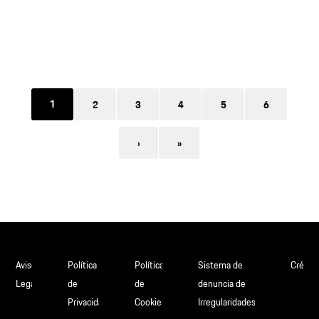
Páginas
1
2
3
4
5
6
›
»
Aviso
Política
Política
Sistema de
Crédit
Legal
de
de
denuncia de
Privacidad
Cookies
Irregularidades