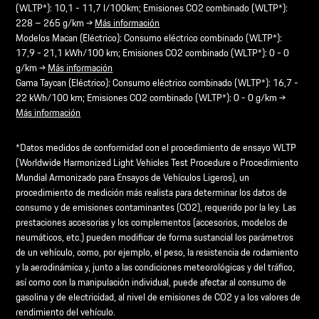
(WLTP*): 10,1 - 11,7 l/100km; Emisiones CO2 combinado (WLTP*):
228 – 265 g/km →
Más información
Modelos Macan (Eléctrico): Consumo eléctrico combinado (WLTP*):
17,9 - 21,1 kWh/100 km; Emisiones CO2 combinado (WLTP*): 0 - 0
g/km →
Más información
Gama Taycan (Eléctrico): Consumo eléctrico combinado (WLTP*): 16,7 -
22 kWh/100 km; Emisiones CO2 combinado (WLTP*): 0 - 0 g/km →
Más información
*Datos medidos de conformidad con el procedimiento de ensayo WLTP
(Worldwide Harmonized Light Vehicles Test Procedure o Procedimiento
Mundial Armonizado para Ensayos de Vehículos Ligeros), un
procedimiento de medición más realista para determinar los datos de
consumo y de emisiones contaminantes (CO2), requerido por la ley. Las
prestaciones accesorias y los complementos (accesorios, modelos de
neumáticos, etc.) pueden modificar de forma sustancial los parámetros
de un vehículo, como, por ejemplo, el peso, la resistencia de rodamiento
y la aerodinámica y, junto a las condiciones meteorológicas y del tráfico,
así como con la manipulación individual, puede afectar al consumo de
gasolina y de electricidad, al nivel de emisiones de CO2 y a los valores de
rendimiento del vehículo.