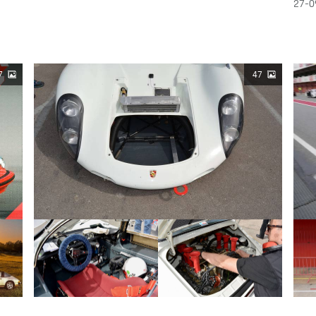
27-0
7
47