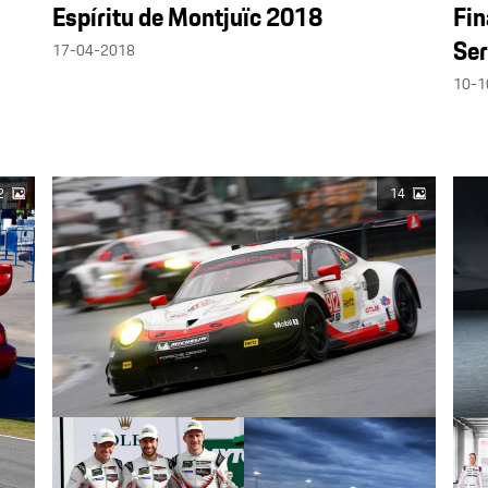
Espíritu de Montjuïc 2018
Fin
Ser
17-04-2018
10-1
2
14