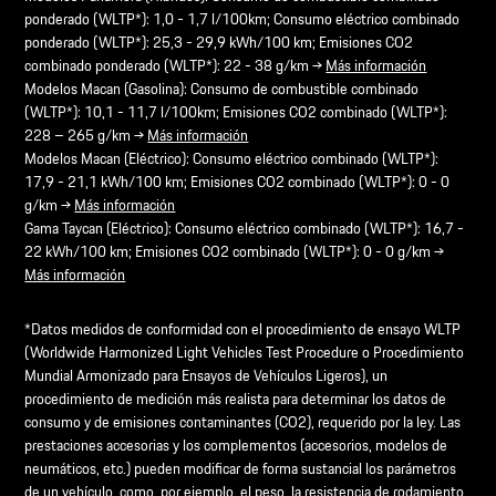
ponderado (WLTP*): 1,0 - 1,7 l/100km; Consumo eléctrico combinado
ponderado (WLTP*): 25,3 - 29,9 kWh/100 km; Emisiones CO2
combinado ponderado (WLTP*): 22 - 38 g/km →
Más información
Modelos Macan (Gasolina): Consumo de combustible combinado
(WLTP*): 10,1 - 11,7 l/100km; Emisiones CO2 combinado (WLTP*):
228 – 265 g/km →
Más información
Modelos Macan (Eléctrico): Consumo eléctrico combinado (WLTP*):
17,9 - 21,1 kWh/100 km; Emisiones CO2 combinado (WLTP*): 0 - 0
g/km →
Más información
Gama Taycan (Eléctrico): Consumo eléctrico combinado (WLTP*): 16,7 -
22 kWh/100 km; Emisiones CO2 combinado (WLTP*): 0 - 0 g/km →
Más información
*Datos medidos de conformidad con el procedimiento de ensayo WLTP
(Worldwide Harmonized Light Vehicles Test Procedure o Procedimiento
Mundial Armonizado para Ensayos de Vehículos Ligeros), un
procedimiento de medición más realista para determinar los datos de
consumo y de emisiones contaminantes (CO2), requerido por la ley. Las
prestaciones accesorias y los complementos (accesorios, modelos de
neumáticos, etc.) pueden modificar de forma sustancial los parámetros
de un vehículo, como, por ejemplo, el peso, la resistencia de rodamiento