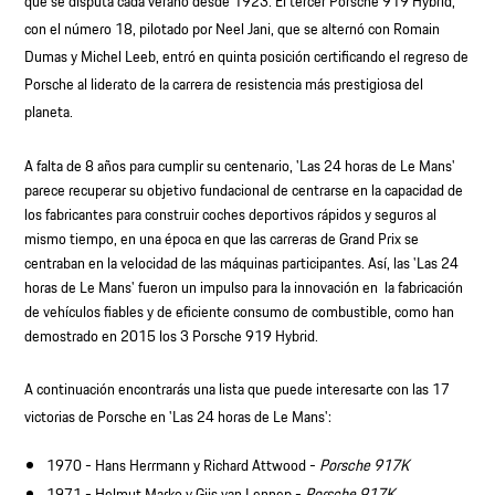
que se disputa cada verano desde 1923. El tercer Porsche 919 Hybrid,
con el número 18, pilotado por Neel Jani, que se alternó con Romain
Dumas y Michel Leeb, entró en quinta posición certificando el regreso de
Porsche al liderato de la carrera de resistencia más prestigiosa del
planeta.
A falta de 8 años para cumplir su centenario, 'Las 24 horas de Le Mans'
parece recuperar su objetivo fundacional de centrarse en la capacidad de
los fabricantes para construir coches deportivos rápidos y seguros al
mismo tiempo, en una época en que las carreras de Grand Prix se
centraban en la velocidad de las máquinas participantes. Así, las 'Las 24
horas de Le Mans' fueron un impulso para la innovación en la fabricación
de vehículos fiables y de eficiente consumo de combustible, como han
demostrado en 2015 los 3 Porsche 919 Hybrid.
A continuación encontrarás una lista que puede interesarte con las 17
victorias de Porsche en 'Las 24 horas de Le Mans':
1970 - Hans Herrmann y Richard Attwood -
Porsche 917K
1971 - Helmut Marko y Gijs van Lennep -
Porsche 917K