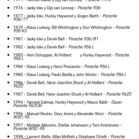
1976 - Jacky Ickx y Gijs van Lennep -
Porsche 936
1977 - Jacky Ickx, Hurley Haywood y Jürgen Barth -
Porsche
936/77
1979 - Klaus Ludwig, Bill Whittington y Don Whittington -
Porsche
935 K3
1981 - Jacky Ickx y Derek Bell -
Porsche 936/81
1982 - Jacky Ickx y Derek Bell -
Porsche 956 L
1983 - Vern Schuppan, Al Holbert y Hurley Haywood -
Porsche
956 L
1984 - Klaus Ludwig y Henri Pescarolo -
Porsche 956 L
1985 - Klaus Ludwig, Paolo Barilla y John Winter -
Porsche 956 L
1986 - Derek Bell
, Hans-Joachim Stuck y Al Holbert - Porsche
962C
1987 - Derek Bell, Hans-Joachim Stuck y Al Holbert -
Porsche 962C
1994 - Yannick Dalmas, Hurley Haywood y Mauro Baldi -
Dauer
Porsche 962LM
1996 - Manuel Reuter, Davy Jones y Alexander Wurz -
Porsche
WSC-95
1997 - Michele Alboreto, Stefan Johansson y Tom Kristensen -
Porsche WSC-95
1998 - Laurent Aïello, Allan McNish y Stéphane Ortelli -
Porsche