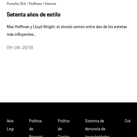
Porsche 356 / Hoffman / historia
Setenta años de estilo
Max Hoffman y Lloyd Wright: el vínculo común entre dos de los estetas
más influyentes...
09-04-2018
Aviso
Política
Política
Sistema de
Crédit
Legal
de
de
denuncia de
Privacidad
Cookies
Irregularidades