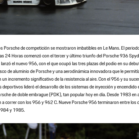
s Porsche de competición se mostraron imbatibles en Le Mans. El periodo
e las 24 Horas comenzó con el tercer y último triunfo del Porsche 936 Spyde
l lanzó el nuevo 956, con el que ocupó las tres plazas del podio en su debut
co de aluminio de Porsche y una aerodinámica innovadora que le permití
un incremento significativo de la resistencia al aire. Con el 956 y su suces
s deportivos lideró el desarrollo de los sistemas de inyección y encendido 
Porsche de doble embrague (PDK), tan popular hoy en día. Desde 1983 en ad
a correr con los 956 y 962 C. Nueve Porsche 956 terminaron entre los 
 1984 y 1985.