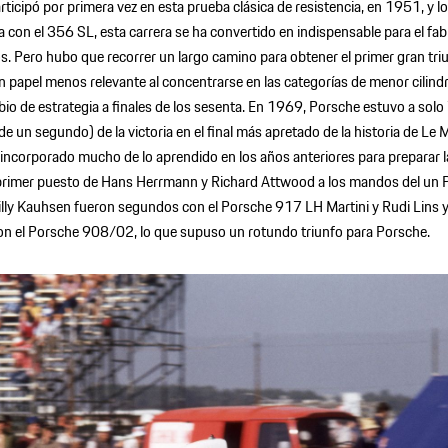
icipó por primera vez en esta prueba clásica de resistencia, en 1951, y l
ía con el 356 SL, esta carrera se ha convertido en indispensable para el fab
. Pero hubo que recorrer un largo camino para obtener el primer gran triu
 papel menos relevante al concentrarse en las categorías de menor cilind
io de estrategia a finales de los sesenta. En 1969, Porsche estuvo a solo
e un segundo) de la victoria en el final más apretado de la historia de Le 
incorporado mucho de lo aprendido en los años anteriores para preparar l
 primer puesto de Hans Herrmann y Richard Attwood a los mandos del un
lly Kauhsen fueron segundos con el Porsche 917 LH Martini y Rudi Lins
on el Porsche 908/02, lo que supuso un rotundo triunfo para Porsche.