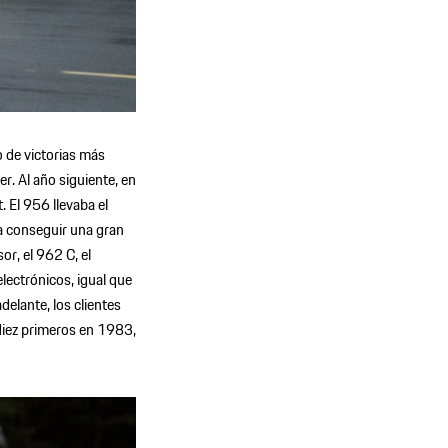
 de victorias más
r. Al año siguiente, en
. El 956 llevaba el
a conseguir una gran
or, el 962 C, el
electrónicos, igual que
elante, los clientes
diez primeros en 1983,