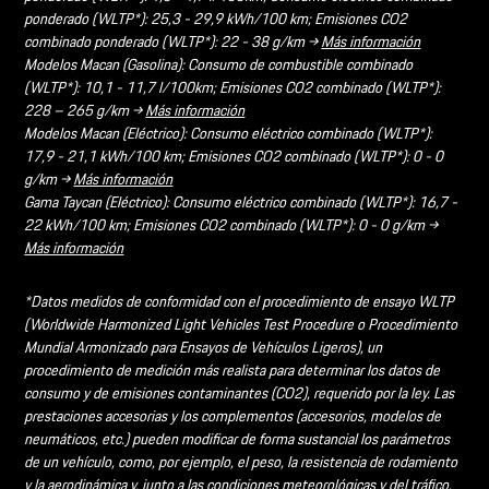
ponderado (WLTP*): 25,3 - 29,9 kWh/100 km; Emisiones CO2
combinado ponderado (WLTP*): 22 - 38 g/km →
Más información
Modelos Macan (Gasolina): Consumo de combustible combinado
(WLTP*): 10,1 - 11,7 l/100km; Emisiones CO2 combinado (WLTP*):
228 – 265 g/km →
Más información
Modelos Macan (Eléctrico): Consumo eléctrico combinado (WLTP*):
17,9 - 21,1 kWh/100 km; Emisiones CO2 combinado (WLTP*): 0 - 0
g/km →
Más información
Gama Taycan (Eléctrico): Consumo eléctrico combinado (WLTP*): 16,7 -
22 kWh/100 km; Emisiones CO2 combinado (WLTP*): 0 - 0 g/km →
Más información
*Datos medidos de conformidad con el procedimiento de ensayo WLTP
(Worldwide Harmonized Light Vehicles Test Procedure o Procedimiento
Mundial Armonizado para Ensayos de Vehículos Ligeros), un
procedimiento de medición más realista para determinar los datos de
consumo y de emisiones contaminantes (CO2), requerido por la ley. Las
prestaciones accesorias y los complementos (accesorios, modelos de
neumáticos, etc.) pueden modificar de forma sustancial los parámetros
de un vehículo, como, por ejemplo, el peso, la resistencia de rodamiento
y la aerodinámica y, junto a las condiciones meteorológicas y del tráfico,