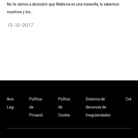
No te vamos a descubrir que Mallorca es una maravilla, lo sabemos
nosotros y los...
13-12-2017
Aviso
Política
Política
Sistema de
Crédit
Legal
de
de
denuncia de
Privacidad
Cookies
Irregularidades