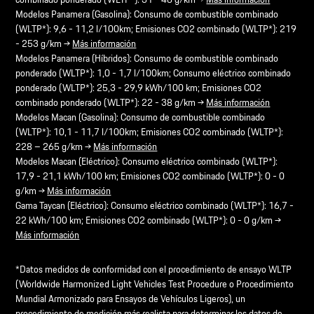
Modelos Panamera (Gasolina): Consumo de combustible combinado
(WLTP*): 9,6 - 11,2 l/100km; Emisiones CO2 combinado (WLTP*): 219
- 253 g/km →
Más información
Modelos Panamera (Híbridos): Consumo de combustible combinado
ponderado (WLTP*): 1,0 - 1,7 l/100km; Consumo eléctrico combinado
ponderado (WLTP*): 25,3 - 29,9 kWh/100 km; Emisiones CO2
combinado ponderado (WLTP*): 22 - 38 g/km →
Más información
Modelos Macan (Gasolina): Consumo de combustible combinado
(WLTP*): 10,1 - 11,7 l/100km; Emisiones CO2 combinado (WLTP*):
228 – 265 g/km →
Más información
Modelos Macan (Eléctrico): Consumo eléctrico combinado (WLTP*):
17,9 - 21,1 kWh/100 km; Emisiones CO2 combinado (WLTP*): 0 - 0
g/km →
Más información
Gama Taycan (Eléctrico): Consumo eléctrico combinado (WLTP*): 16,7 -
22 kWh/100 km; Emisiones CO2 combinado (WLTP*): 0 - 0 g/km →
Más información
*Datos medidos de conformidad con el procedimiento de ensayo WLTP
(Worldwide Harmonized Light Vehicles Test Procedure o Procedimiento
Mundial Armonizado para Ensayos de Vehículos Ligeros), un
procedimiento de medición más realista para determinar los datos de