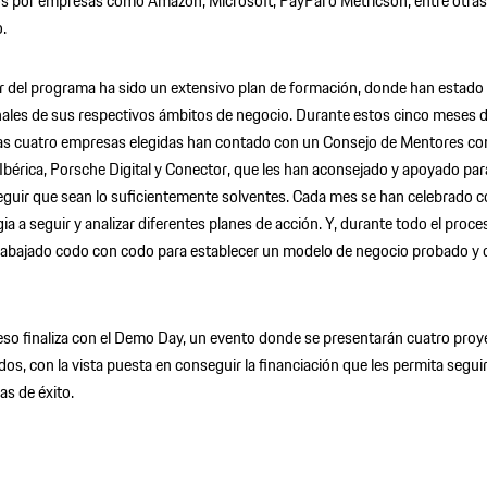
s por empresas como Amazon, Microsoft, PayPal o Metricson, entre otras,
.
or del programa ha sido un extensivo plan de formación, donde han estado
nales de sus respectivos ámbitos de negocio. Durante estos cinco meses de
s cuatro empresas elegidas han contado con un Consejo de Mentores c
Ibérica, Porsche Digital y Conector, que les han aconsejado y apoyado par
guir que sean lo suficientemente solventes. Cada mes se han celebrado 
gia a seguir y analizar diferentes planes de acción. Y, durante todo el proc
abajado codo con codo para establecer un modelo de negocio probado y 
eso finaliza con el Demo Day, un evento donde se presentarán cuatro proy
dos, con la vista puesta en conseguir la financiación que les permita segui
s de éxito.