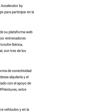
 Accelerator by
s para participar en la
s de su plataforma web
 por entrenadores
Porsche Ibérica,
l, son tres de los
orma de conectividad
esea alquilarla y el
ntado con el apoyo de
ud9Ventures, entre
e vehículos y en la