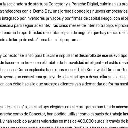
 a la aceleradora de startups Conector y a Porsche Digital, culminan su p
rendedores con el Demo Day, una jornada donde los nuevos empresarios
 integrado por inversores privados y por firmas de capital riesgo, con el ob
ecesaria para seguir adelante. Tras cinco meses de intenso trabajo, el próxi
s tendrán la oportunidad de contar el plan de negocio que hay detrás de 
o a lo largo de esta última fase del programa.
y Conector se lanzó para buscar e impulsar el desarrollo de ese nuevo tip
de hacerse un hueco en el ámbito de la movilidad inteligente, el estilo de vi
de las cosas. Como explicaba hace unos meses Thilo Koslowski, Director Ge
truyendo un ecosistema que ayude a las startups a desarrollar sus ideas 
ten con éxito hacia lo que nuestros clientes van a demandar de forma masi
so de selección, las startups elegidas en este programa han tenido acceso 
orsche como de Conector, han podido utilizar como espacio de trabajo las
, y han recibido ayudas valoradas en más de 400.000 euros, a través de lo