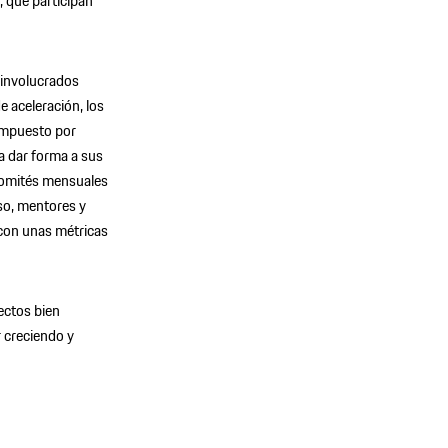
 que participan
 involucrados
 aceleración, los
ompuesto por
a dar forma a sus
comités mensuales
eso, mentores y
con unas métricas
ectos bien
r creciendo y