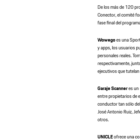
De los más de 120 pro
Conector, el comité fo
fase final del program
Wowego
es una Sport
y apps, los usuarios 
personales reales. Tom
respectivamente, junto
ejecutivos que tutelan 
Garaje Scanner
es un 
entre propietarios de e
conductor tan sólo deb
José Antonio Ruiz, Jef
otros.
UNICLE
ofrece una co