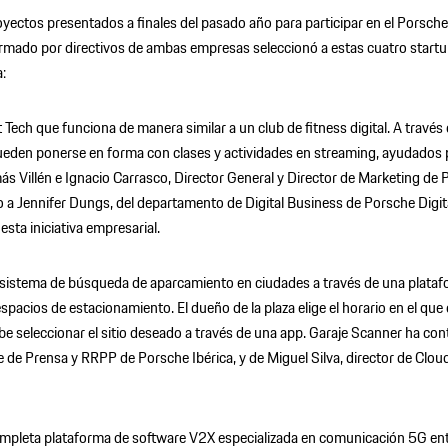
yectos presentados a finales del pasado año para participar en el Porsche
rmado por directivos de ambas empresas seleccionó a estas cuatro startup
a:
 Tech que funciona de manera similar a un club de fitness digital. A travé
pueden ponerse en forma con clases y actividades en streaming, ayudados
ás Villén e Ignacio Carrasco, Director General y Director de Marketing de 
 a Jennifer Dungs, del departamento de Digital Business de Porsche Digita
esta iniciativa empresarial.
sistema de búsqueda de aparcamiento en ciudades a través de una plataf
spacios de estacionamiento. El dueño de la plaza elige el horario en el que d
e seleccionar el sitio deseado a través de una app. Garaje Scanner ha co
e de Prensa y RRPP de Porsche Ibérica, y de Miguel Silva, director de Clo
mpleta plataforma de software V2X especializada en comunicación 5G entr