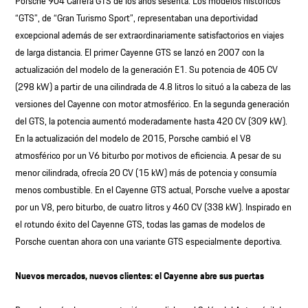
Porsche 904 Carrera GTS de los años sesenta. Los modelos históricos
“GTS”, de “Gran Turismo Sport”, representaban una deportividad
excepcional además de ser extraordinariamente satisfactorios en viajes
de larga distancia. El primer Cayenne GTS se lanzó en 2007 con la
actualización del modelo de la generación E1. Su potencia de 405 CV
(298 kW) a partir de una cilindrada de 4.8 litros lo situó a la cabeza de las
versiones del Cayenne con motor atmosférico. En la segunda generación
del GTS, la potencia aumentó moderadamente hasta 420 CV (309 kW).
En la actualización del modelo de 2015, Porsche cambió el V8
atmosférico por un V6 biturbo por motivos de eficiencia. A pesar de su
menor cilindrada, ofrecía 20 CV (15 kW) más de potencia y consumía
menos combustible. En el Cayenne GTS actual, Porsche vuelve a apostar
por un V8, pero biturbo, de cuatro litros y 460 CV (338 kW). Inspirado en
el rotundo éxito del Cayenne GTS, todas las gamas de modelos de
Porsche cuentan ahora con una variante GTS especialmente deportiva.
Nuevos mercados, nuevos clientes: el Cayenne abre sus puertas