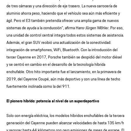
de tres cámaras y una dirección de eje trasero. La nueva carrocería de
aluminio ahorra peso, haciendo que el vehículo sea aún más eficiente y
ágil. Pero el E3 también pretendía ofrecer una amplia gama de nuevos
sistemas de ayuda a la conducción”, afirma Hans-Jürgen Wöhler. Por eso,
una unidad de control central integra todos estos sistemas de asistencia.
Además, el gran SUV recibió una actualización de la conectividad:
integración de smartphones, WiFi, Bluetooth. Con la introducción del
tercer Cayenne en 2017, Porsche también se despidió del motor diésel
y se centró en cambio en el desarrollo de la tecnología híbrida
enchufable. Otro hito importante fue el lanzamiento, en la primavera de
2019, del Cayenne Coupé, aún más deportivo y con una línea de techo
fuertemente inclinada como la del 911.
El pionero híbrido: potencia al nivel de un superdeportivo
Solo con energía eléctrica, los modelos híbridos enchufables de la tercera
generación del Cayenne pueden alcanzar velocidades de hasta 135 km/h
y recorrer hasta 44 kilómetros con cero emisiones de gases de escape. El