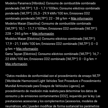
Modelos Panamera (Híbridos): Consumo de combustible combinado
ponderado (WLTP*): 1,0 - 1,7 l/100km; Consumo eléctrico combinado
ponderado (WLTP*): 25,3 - 29,9 kWh/100 km; Emisiones CO2
combinado ponderado (WLTP*): 22 - 38 g/km →
Más información
Modelos Macan (Gasolina): Consumo de combustible combinado
(WLTP*): 10,1 - 11,7 l/100km; Emisiones CO2 combinado (WLTP*):
228 – 265 g/km →
Más información
Modelos Macan (Eléctrico): Consumo eléctrico combinado (WLTP*):
17,9 - 21,1 kWh/100 km; Emisiones CO2 combinado (WLTP*): 0 - 0
g/km →
Más información
Gama Taycan (Eléctrico): Consumo eléctrico combinado (WLTP*): 16,7 -
22 kWh/100 km; Emisiones CO2 combinado (WLTP*): 0 - 0 g/km →
Más información
*Datos medidos de conformidad con el procedimiento de ensayo WLTP
(Worldwide Harmonized Light Vehicles Test Procedure o Procedimiento
Mundial Armonizado para Ensayos de Vehículos Ligeros), un
procedimiento de medición más realista para determinar los datos de
consumo y de emisiones contaminantes (CO2), requerido por la ley. Las
prestaciones accesorias y los complementos (accesorios, modelos de
neumáticos, etc.) pueden modificar de forma sustancial los parámetros