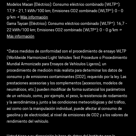
Modelos Macan (Eléctrico): Consumo eléctrico combinado (WLTP*):
17,9 - 21,1 kWh/100 km; Emisiones CO2 combinado (WLTP*): 0 - 0
g/km →
Más información
Gama Taycan (Eléctrico): Consumo eléctrico combinado (WLTP*): 16,7 -
22 kWh/100 km; Emisiones CO2 combinado (WLTP*): 0 - 0 g/km →
Más información
*Datos medidos de conformidad con el procedimiento de ensayo WLTP
(Worldwide Harmonized Light Vehicles Test Procedure o Procedimiento
Mundial Armonizado para Ensayos de Vehículos Ligeros), un
procedimiento de medición más realista para determinar los datos de
consumo y de emisiones contaminantes (CO2), requerido por la ley. Las
prestaciones accesorias y los complementos (accesorios, modelos de
neumáticos, etc.) pueden modificar de forma sustancial los parámetros
de un vehículo, como, por ejemplo, el peso, la resistencia de rodamiento
y la aerodinámica y, junto a las condiciones meteorológicas y del tráfico,
así como con la manipulación individual, puede afectar al consumo de
gasolina y de electricidad, al nivel de emisiones de CO2 y a los valores de
rendimiento del vehículo.
Usted tiene a su disposición la base de datos del Instituto para la