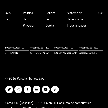
Aviso
Política
Política
Sistema de
Crédit
Legal
de
de
denuncia de
Privacidad
Cookies
Irregularidades
© 2026 Porsche Iberica, S.A.
Gama 718 (Gasolina) – PDK Y Manual: Consumo de combustible
combinado (WLTP*): 8,9 - 13.2 l/100km; Emisiones CO2 combinado